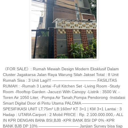
《FOR SALE》: Rumah Mewah Design Modern Eksklusif Dalam
Cluster Jagakarsa Jalan Raya Warung Silah Jaksel Total : 8 Unit
Rumah Sisa : 3 Unit Lagi!!! ——————————— FASILITAS
RUMAH : -Rumah 3 Lantai -Full Kitchen Set -Living Room -Study
Room -Rooftop Garden -Jacuzzi With Canopy -Listrik : 3500 W. -
Toren Air 1050 Liter, -Pompa Air Tanah,Pompa Pendorong -Instalasi
Smart Digital Door di Pintu Utama PALOMA ——————————
SPESIFIKASI UNIT LT:75m² LB:160m² KT 3+1 | KM 3+1 Lantai : 3
Hadap : UTARA Carport : 2 Mobil PRICE : Rp. 2.100.000.000,- ALL
IN KPR DENGAN BANk BSI,BJB -KPR BANK BSI DP 0% -KPR
BANK BJB DP 10% —————————— Janjian Survey bisa tiap