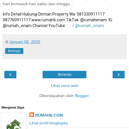
hari termasuk hari sabtu dan minggu...
Info Detail Hubungi Dirman Property Wa: 081330911117
087760911117 www.rumah6.com TikTok :@rumahenam. IG:
@rumah_enam Channel YouTube
/ @rumah_enam
di
Januari 06, 2025
Berbagi
‹
›
Beranda
Lihat versi web
Diberdayakan oleh
Blogger
.
Mengenai Saya
RUMAH6.COM
Lihat profil lengkapku