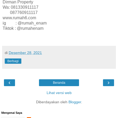
Dirman Property
Wa: 081330911117
087760911117
www.rumah6.com
ig : @rumah_enam
Tiktok : @rumahenam
di
Desember 28, 2021
Berbagi
‹
›
Beranda
Lihat versi web
Diberdayakan oleh
Blogger
.
Mengenai Saya