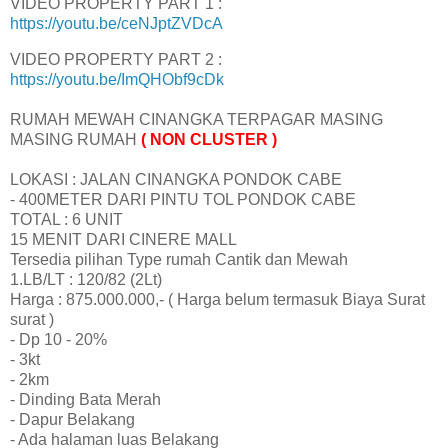
VIDEO PROPERTY PART 1 :
https://youtu.be/ceNJptZVDcA
VIDEO PROPERTY PART 2 :
https://youtu.be/ImQHObf9cDk
RUMAH MEWAH CINANGKA TERPAGAR MASING
MASING RUMAH
( NON CLUSTER )
LOKASI : JALAN CINANGKA PONDOK CABE
- 400METER DARI PINTU TOL PONDOK CABE
TOTAL : 6 UNIT
15 MENIT DARI CINERE MALL
Tersedia pilihan Type rumah Cantik dan Mewah
1.LB/LT : 120/82 (2Lt)
Harga : 875.000.000,- ( Harga belum termasuk Biaya Surat
surat )
- Dp 10 - 20%
- 3kt
- 2km
- Dinding Bata Merah
- Dapur Belakang
- Ada halaman luas Belakang