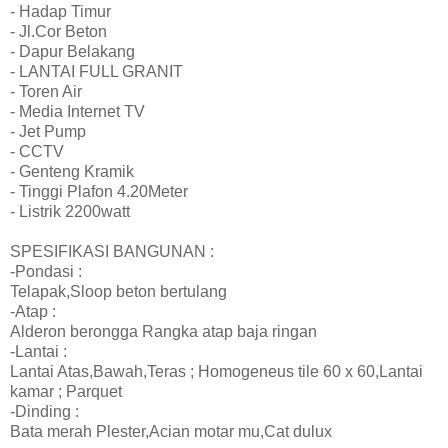
- Hadap Timur
- Jl.Cor Beton
- Dapur Belakang
- LANTAI FULL GRANIT
- Toren Air
- Media Internet TV
- Jet Pump
- CCTV
- Genteng Kramik
- Tinggi Plafon 4.20Meter
- Listrik 2200watt
SPESIFIKASI BANGUNAN :
-Pondasi :
Telapak,Sloop beton bertulang
-Atap :
Alderon berongga Rangka atap baja ringan
-Lantai :
Lantai Atas,Bawah,Teras ; Homogeneus tile 60 x 60,Lantai
kamar ; Parquet
-Dinding :
Bata merah Plester,Acian motar mu,Cat dulux