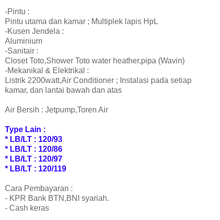
-Pintu :
Pintu utama dan kamar ; Multiplek lapis HpL
-Kusen Jendela :
Aluminium
-Sanitair :
Closet Toto,Shower Toto water heather,pipa (Wavin)
-Mekanikal & Elektrikal :
Listrik 2200watt,Air Conditioner ; Instalasi pada setiap
kamar, dan lantai bawah dan atas
Air Bersih : Jetpump,Toren Air
Type Lain :
* LB/LT : 120/93
* LB/LT : 120/86
* LB/LT : 120/97
* LB/LT : 120/119
Cara Pembayaran :
- KPR Bank BTN,BNI syariah.
- Cash keras