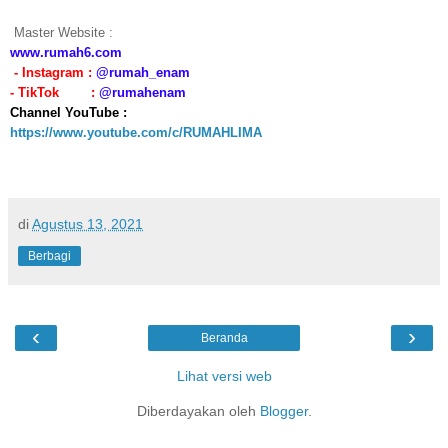
Master Website :
www.
rumah6.com
- Instagram : 
@
rumah_enam
- TikTok        :
 @rumahenam   
Channel YouTube : 
https://www.youtube.com/c/RUMAHLIMA
di
Agustus 13, 2021
Berbagi
‹
›
Beranda
Lihat versi web
Diberdayakan oleh
Blogger
.