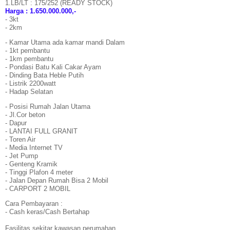
1.LB/LT : 175/252 (READY STOCK)
Harga : 1.650.000.000,-
- 3kt
- 2km
- Kamar Utama ada kamar mandi Dalam
- 1kt pembantu
- 1km pembantu
- Pondasi Batu Kali Cakar Ayam
- Dinding Bata Heble Putih
- Listrik 2200watt
- Hadap Selatan
- Posisi Rumah Jalan Utama
- Jl.Cor beton
- Dapur
- LANTAI FULL GRANIT
- Toren Air
- Media Internet TV
- Jet Pump
- Genteng Kramik
- Tinggi Plafon 4 meter
- Jalan Depan Rumah Bisa 2 Mobil
- CARPORT 2 MOBIL
Cara Pembayaran :
- Cash keras/Cash Bertahap
Fasilitas sekitar kawasan perumahan