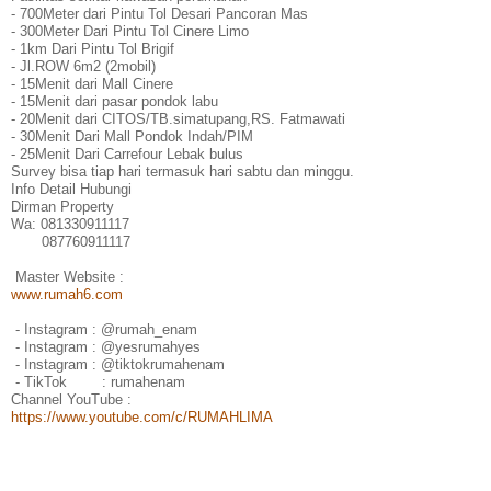
- 700Meter dari Pintu Tol Desari Pancoran Mas
- 300Meter Dari Pintu Tol Cinere Limo
- 1km Dari Pintu Tol Brigif
- Jl.ROW 6m2 (2mobil)
- 15Menit dari Mall Cinere
- 15Menit dari pasar pondok labu
- 20Menit dari CITOS/TB.simatupang,RS. Fatmawati
- 30Menit Dari Mall Pondok Indah/PIM
- 25Menit Dari Carrefour Lebak bulus
Survey bisa tiap hari termasuk hari sabtu dan minggu.
Info Detail Hubungi
Dirman Property
Wa: 081330911117
087760911117
Master Website :
www.rumah6.com
- Instagram : @rumah_enam
- Instagram : @yesrumahyes
- Instagram : @tiktokrumahenam
- TikTok : rumahenam
Channel YouTube :
https://www.youtube.com/c/RUMAHLIMA